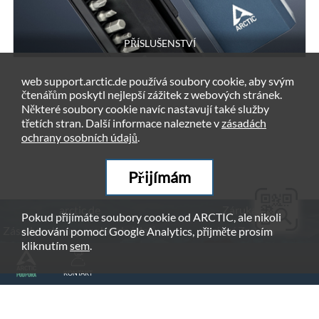
PŘÍSLUŠENSTVÍ
web support.arctic.de používá soubory cookie, aby svým
čtenářům poskytl nejlepší zážitek z webových stránek.
Některé soubory cookie navíc nastavují také služby
třetích stran. Další informace naleznete v
zásadách
ochrany osobních údajů
.
Přijímám
arctic.de
Záruka
Pokud přijímáte soubory cookie od ARCTIC, ale nikoli
Zásady ochrany osobních údajů
Právní Zmínka
sledování pomocí Google Analytics, přijměte prosím
kliknutím
sem
.
© ARCTIC (HK) Ltd. - 2026
KONTAKT