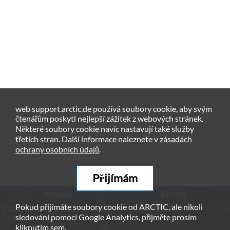
web support.arctic.de používá soubory cookie, aby svým
čtenářům poskytl nejlepší zážitek z webových stránek.
Některé soubory cookie navíc nastavují také služby
třetích stran. Další informace naleznete v
zásadách
ochrany osobních údajů
.
Přijímám
arctic.de
Záruka
Pokud přijímáte soubory cookie od ARCTIC, ale nikoli
Zásady ochrany osobních údajů
Právní Zmínka
sledování pomocí Google Analytics, přijměte prosím
kliknutím
sem
.
© ARCTIC (HK) Ltd. - 2026