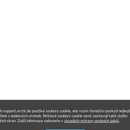
b support.arctic.de používá soubory cookie, aby svým čtenářům poskytl nejlepš
žitek z webových stránek. Některé soubory cookie navíc nastavují také služby
etích stran. Další informace naleznete v
zásadách ochrany osobních údajů
.