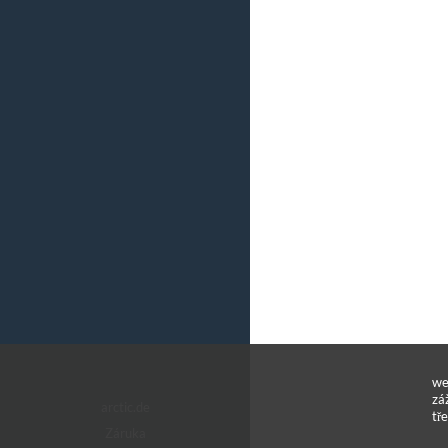
we
zá
arctic.de
tř
Záruka