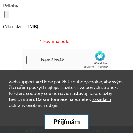
Přílohy
(Max size = 1MB)
* Povinná pole
web support.arctic.de používá soubory cookie, aby svým
Předložit
čtenářům poskytl nejlepší zážitek z webových stránek.
Některé soubory cookie navíc nastavují také služby
třetích stran. Další informace naleznete v
zásadách
ochrany osobních údajů
.
Přijímám
arctic.de
Záruka