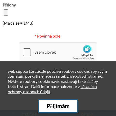
Přílohy
(Max size = 1MB)
* Povinná pole
web support.arctic.de používá soubory cookie, aby svým
Předložit
čtenářům poskytl nejlepší zážitek z webových stránek.
Některé soubory cookie navíc nastavují také služby
třetích stran. Další informace naleznete v
zásadách
ochrany osobních údajů
.
Přijímám
arctic.de
Záruka