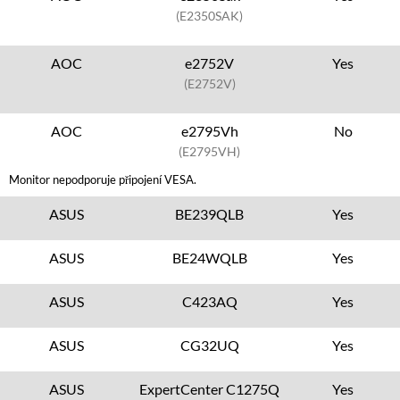
(E2350SAK)
AOC
e2752V
Yes
(E2752V)
AOC
e2795Vh
No
(E2795VH)
Monitor nepodporuje připojení VESA.
ASUS
BE239QLB
Yes
ASUS
BE24WQLB
Yes
ASUS
C423AQ
Yes
ASUS
CG32UQ
Yes
ASUS
ExpertCenter C1275Q
Yes