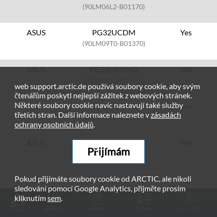
(90LM06L2-B01170)
ASUS
PG32UCDM
Yes
(90LM09T0-B01370)
ASUS
PG32UCDM3
Yes
(90LM0CL0-B01971)
web support.arctic.de používá soubory cookie, aby svým
čtenářům poskytl nejlepší zážitek z webových stránek.
Některé soubory cookie navíc nastavují také služby
ASUS
PG32UCDMR
Yes
třetích stran. Další informace naleznete v
zásadách
(90LM0C00-B01971)
ochrany osobních údajů
.
ASUS
PG32UCDMZ
Yes
Přijímám
(90LM09T0-B01371)
Pokud přijímáte soubory cookie od ARCTIC, ale nikoli
ASUS
PG32UQ
Yes
sledování pomocí Google Analytics, přijměte prosím
(90LM0770-B01170)
kliknutím
sem
.
MANUÁL
KONTAKT
STAŽENÍ
KOMPATIBILITA
ASUS
PG32UQX
Yes