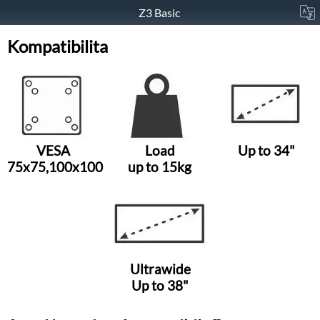
Z3 Basic
Kompatibilita
VESA
Load
Up to 34"
75x75,100x100
up to 15kg
Ultrawide
Up to 38"