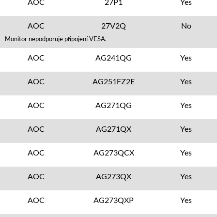
AOC
27P1
Yes
AOC
27V2Q
No
Monitor nepodporuje připojení VESA.
AOC
AG241QG
Yes
AOC
AG251FZ2E
Yes
AOC
AG271QG
Yes
AOC
AG271QX
Yes
AOC
AG273QCX
Yes
AOC
AG273QX
Yes
AOC
AG273QXP
Yes