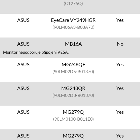
(C1275Q)
ASUS
EyeCare VY249HGR
Yes
(90LM06A3-B03A70)
ASUS
MB16A
No
Monitor nepodporuje připojení VESA.
ASUS
MG248QE
Yes
(90LM02D5-B01370)
ASUS
MG248QR
Yes
(90LM02D3-B01370)
ASUS
MG279Q
Yes
(90LM0100-B011E0)
ASUS
MG279Q
Yes