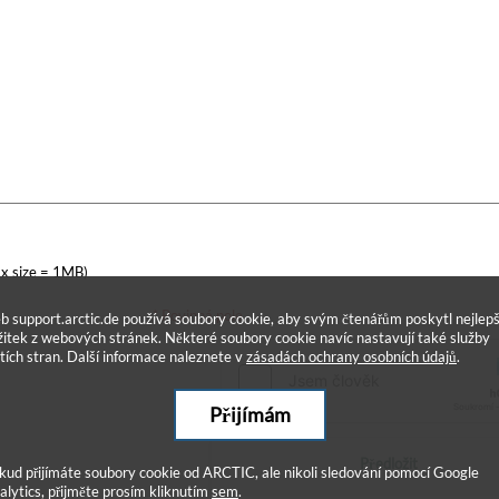
x size = 1MB)
* Povinná pole
b support.arctic.de používá soubory cookie, aby svým čtenářům poskytl nejlepš
žitek z webových stránek. Některé soubory cookie navíc nastavují také služby
etích stran. Další informace naleznete v
zásadách ochrany osobních údajů
.
Přijímám
Předložit
kud přijímáte soubory cookie od ARCTIC, ale nikoli sledování pomocí Google
alytics, přijměte prosím kliknutím
sem
.