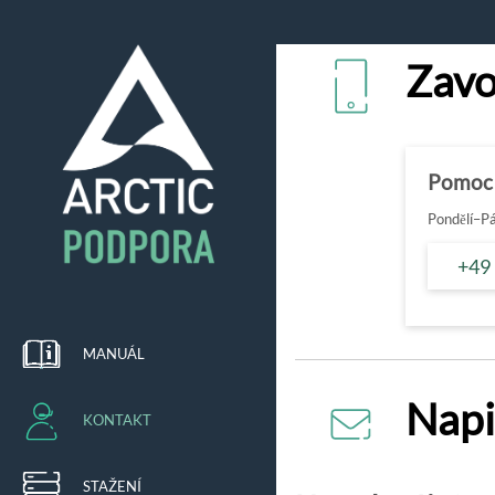
Zavo
Pomoc
Pondělí–Pá
+49
MANUÁL
Napi
KONTAKT
STAŽENÍ