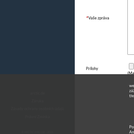
*
Vaše zpráva
Přílohy
(Ma
we
zá
arctic.de
tř
Záruka
Zásady ochrany osobních údajů
Právní Zmínka
Po
An
© ARCTIC (HK) Ltd. - 2026