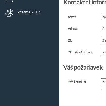
Kontaktní info
KOMPATIBILITA
název
Adresa
Zip
*
Emailová adresa
Váš požadavek
*
Váš produkt