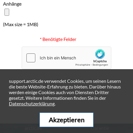
Anhänge
(Max size = 1MB)
* Benötigte Felder
Absenden
support.arctic.de verwendet Cookies, um seinen Lesern
die beste Website-Erfahrung zu bieten. Darüber hinaus
werden einige Cookies auch von Diensten Dritter
gesetzt. Weitere Informationen finden Sie in der
Datenschutzerklärung
.
Akzeptieren
arctic.de
Garantie