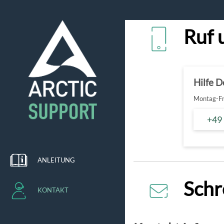
Ruf 
Hilfe 
Montag-Fre
+49
ANLEITUNG
Schr
KONTAKT