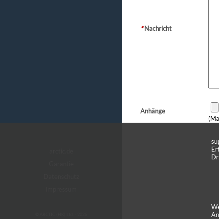
*
Nachricht
Anhänge
(Ma
su
Er
arctic.de
Dr
Garantie
Datenschutz
Impressum
We
An
© ARCTIC (HK) Ltd. - 2026