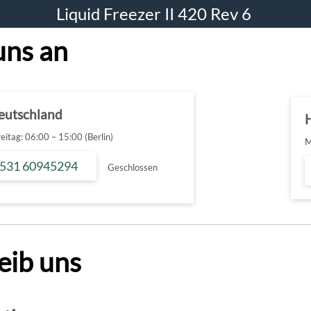
Liquid Freezer II 420 Rev 6
uns an
Deutschland
H
itag: 06:00 – 15:00 (Berlin)
M
 531 60945294
Geschlossen
eib uns