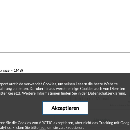
x size = 1MB)
* Benötigte Felder
pport.arctic.de verwendet Cookies, um seinen Lesern die beste Website-
fahrung zu bieten. Darüber hinaus werden einige Cookies auch von Diensten
itter gesetzt. Weitere Informationen finden Sie in der
Datenschutzerklärung
.
Akzeptieren
Absenden
nn Sie die Cookies von ARCTIC akzeptieren, aber nicht das Tracking mit Goog
alytics, klicken Sie bitte
hier
, um sie zu akzeptieren.