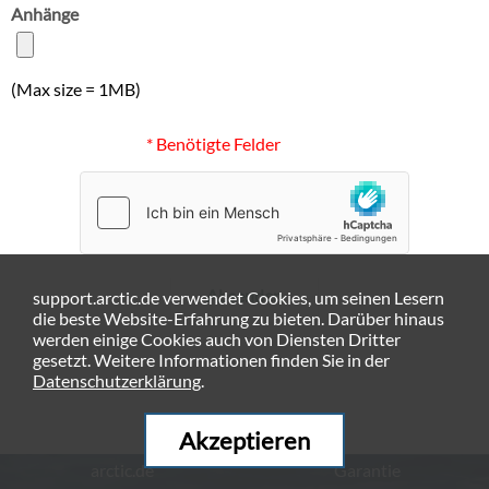
Anhänge
(Max size = 1MB)
* Benötigte Felder
Absenden
support.arctic.de verwendet Cookies, um seinen Lesern
die beste Website-Erfahrung zu bieten. Darüber hinaus
werden einige Cookies auch von Diensten Dritter
gesetzt. Weitere Informationen finden Sie in der
Datenschutzerklärung
.
Akzeptieren
arctic.de
Garantie