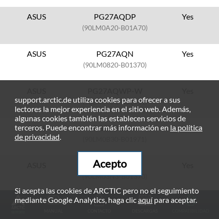
ASUS
PG27AQDP
Yes
(90LM0A20-B01A70)
ASUS
PG27AQN
Yes
(90LM0820-B01370)
ASUS
PG27AQWP-W
Yes
support.arctic.de utiliza cookies para ofrecer a sus
(90LM0CF2-B01911)
lectores la mejor experiencia en el sitio web. Además,
algunas cookies también las establecen servicios de
terceros. Puede encontrar más información en
la política
ASUS
PG27UCDM
Yes
de privacidad
.
(90LM0B30-B01971)
Acepto
ASUS
PG27VQ
Yes
(90LM03N3-B01370)
Si acepta las cookies de ARCTIC pero no el seguimiento
mediante Google Analytics, haga clic
aquí
para aceptar.
ASUS
PG329Q
Yes
MANUAL
CONTACTO
DESCARGAS
COMPATIBILIDAD
(90LM06L0-B01170)