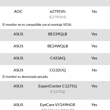
AOC
e2795Vh
No
(E2795VH)
El monitor no es compatible con el montaje VESA.
ASUS
BE239QLB
Yes
ASUS
BE24WQLB
Yes
ASUS
C423AQ
Yes
ASUS
CG32UQ
No
El monitor es demasiado pesado.
ASUS
ExpertCenter C1275Q
Yes
(C1275Q)
ASUS
EyeCare VY249HGR
Yes