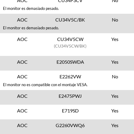
AOC
CU34P3CV
No
El monitor es demasiado pesado.
AOC
CU34V5C/BK
No
El monitor es demasiado pesado.
AOC
CU34V5CW
Yes
(CU34V5CW/BK)
AOC
E2050SWDA
Yes
AOC
E2262VW
No
El monitor no es compatible con el montaje VESA.
AOC
E2475PWJ
Yes
AOC
E719SD
Yes
AOC
G2260VWQ6
Yes