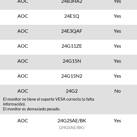
AOC
24B3HA2
Yes
AOC
24E1Q
Yes
AOC
24E3QAF
Yes
AOC
24G11ZE
Yes
AOC
24G15N
Yes
AOC
24G15N2
Yes
AOC
24G2
No
El monitor no tiene el soporte VESA correcto (o falta
información).
El monitor es demasiado pesado.
AOC
24G2SAE/BK
Yes
(24GSAE/BK)