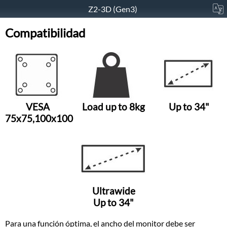
Z2-3D (Gen3)
Compatibilidad
VESA
Load up to 8kg
Up to 34"
75x75,100x100
Ultrawide
Up to 34"
Para una función óptima, el ancho del monitor debe ser