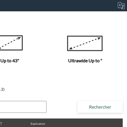
Up to 43"
Ultrawide Up to "
 2)
?
Explication