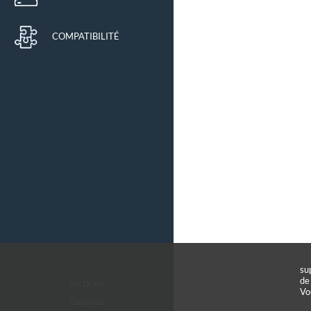
COMPATIBILITÉ
su
de
arctic.de
Vo
Garantie