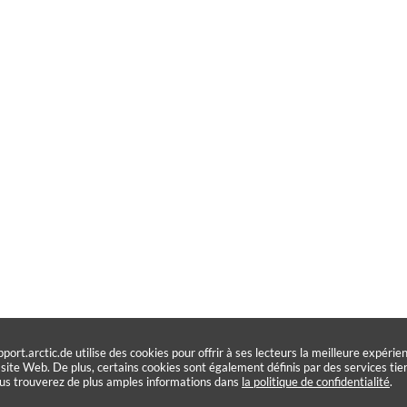
pport.arctic.de utilise des cookies pour offrir à ses lecteurs la meilleure expérie
 site Web. De plus, certains cookies sont également définis par des services tier
us trouverez de plus amples informations dans
la politique de confidentialité
.