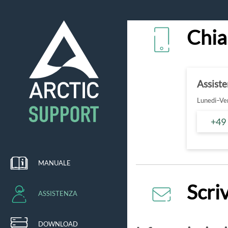
Chia
Assist
Lunedi–Ven
+49
MANUALE
Scriv
ASSISTENZA
DOWNLOAD