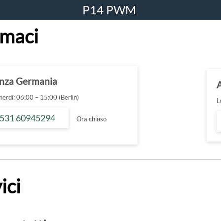
P14 PWM
maci
enza Germania
erdì: 06:00 – 15:00 (Berlin)
L
 531 60945294
Ora chiuso
ici