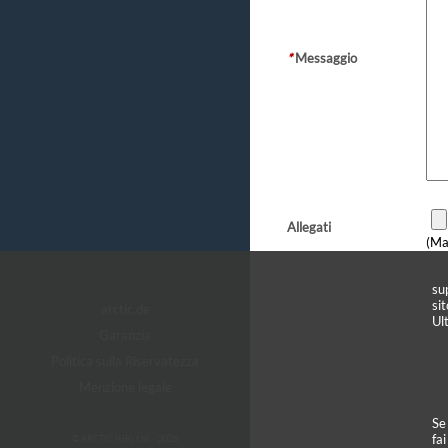
*
Messaggio
Allegati
(Ma
sup
si
arctic.de
Ult
Garanzia
Politica sulla Riservatezza
Menzione legale
Se
fai
© ARCTIC (HK) Ltd. - 2026