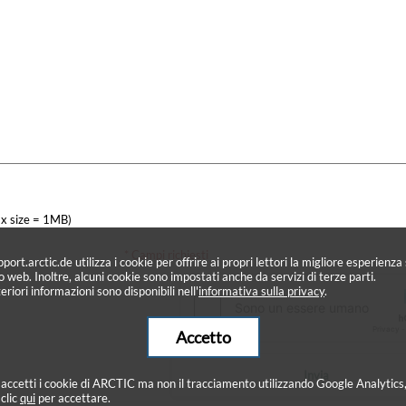
x size = 1MB)
* Campi richiesti
port.arctic.de utilizza i cookie per offrire ai propri lettori la migliore esperienza 
to web. Inoltre, alcuni cookie sono impostati anche da servizi di terze parti.
eriori informazioni sono disponibili nell'
informativa sulla privacy
.
Accetto
Invia
 accetti i cookie di ARCTIC ma non il tracciamento utilizzando Google Analytics
 clic
qui
per accettare.