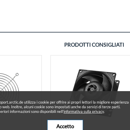
PRODOTTI CONSIGLIATI
port.arctic.de utilizza i cookie per offrire ai propri lettori la migliore esperienza 
to web. Inoltre, alcuni cookie sono impostati anche da servizi di terze parti.
eriori informazioni sono disponibili nell'
informativa sulla privacy
.
Accetto