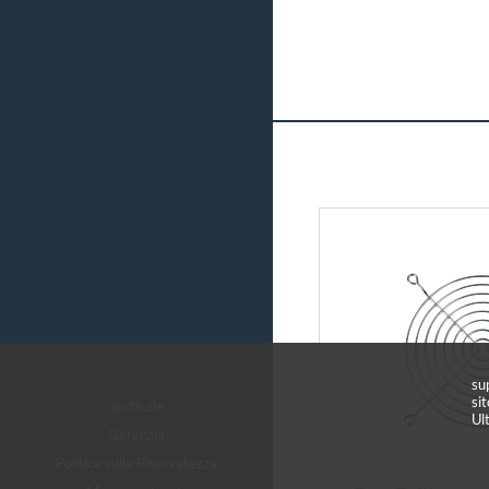
sup
si
arctic.de
Ult
Garanzia
Politica sulla Riservatezza