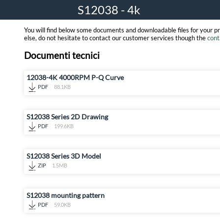
S12038 - 4k
You will find below some documents and downloadable files for your p
else, do not hesitate to contact our customer services though the
cont
Documenti tecnici
12038-4K 4000RPM P-Q Curve
PDF
88.1KB
S12038 Series 2D Drawing
PDF
199.6KB
S12038 Series 3D Model
ZIP
1.5MB
S12038 mounting pattern
PDF
59.0KB