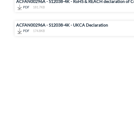
ACFAN00296A - S12038-4K - RoHS & REACH declaration of C
PDF
181.7KB
ACFAN00296A - S12038-4K - UKCA Declaration
PDF
174.8KB