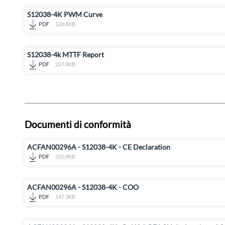
S12038-4K PWM Curve
PDF
126.8KB
S12038-4k MTTF Report
PDF
227.8KB
Documenti di conformità
ACFAN00296A - S12038-4K - CE Declaration
PDF
350.9KB
ACFAN00296A - S12038-4K - COO
PDF
147.3KB