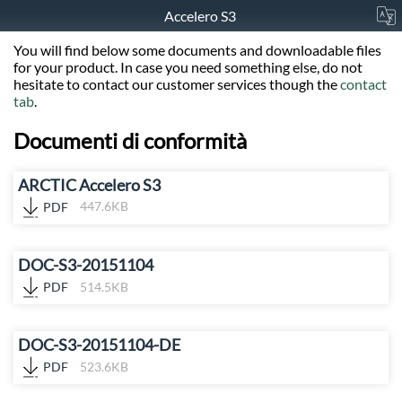
Accelero S3
You will find below some documents and downloadable files
for your product. In case you need something else, do not
hesitate to contact our customer services though the
contact
tab
.
Documenti di conformità
ARCTIC Accelero S3
PDF
447.6KB
DOC-S3-20151104
PDF
514.5KB
DOC-S3-20151104-DE
PDF
523.6KB