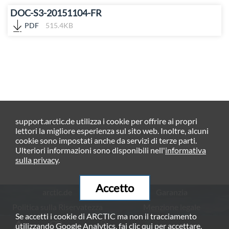
DOC-S3-20151104-FR
PDF
515.4KB
support.arctic.de utilizza i cookie per offrire ai propri
lettori la migliore esperienza sul sito web. Inoltre, alcuni
cookie sono impostati anche da servizi di terze parti.
Ulteriori informazioni sono disponibili nell'
informativa
sulla privacy
.
Accetto
arctic.de
Garanzia
Politica sulla Riservatezza
Menzione legale
Se accetti i cookie di ARCTIC ma non il tracciamento
© ARCTIC (HK) Ltd. - 2026
utilizzando Google Analytics, fai clic
qui
per accettare.