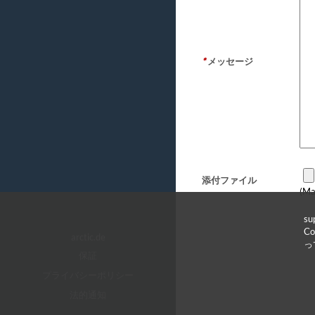
*
メッセージ
添付ファイル
(Ma
s
C
arctic.de
っ
保証
プライバシーポリシー
法的通知