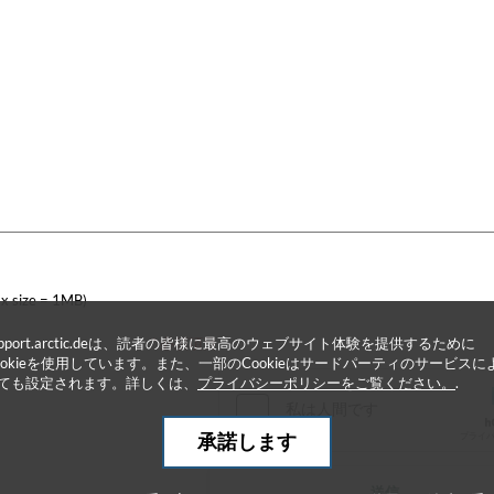
x size = 1MB)
upport.arctic.deは、読者の皆様に最高のウェブサイト体験を提供するために
* 必須項目
ookieを使用しています。また、一部のCookieはサードパーティのサービスに
ても設定されます。詳しくは、
プライバシーポリシーをご覧ください。
.
承諾します
送信