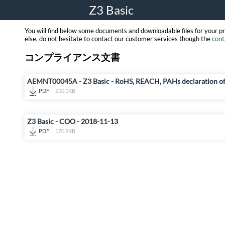
Z3 Basic
You will find below some documents and downloadable files for your p
else, do not hesitate to contact our customer services though the
cont
コンプライアンス文書
AEMNT00045A - Z3 Basic - RoHS, REACH, PAHs declaration o
PDF
210.1KB
Z3 Basic - COO - 2018-11-13
PDF
170.9KB