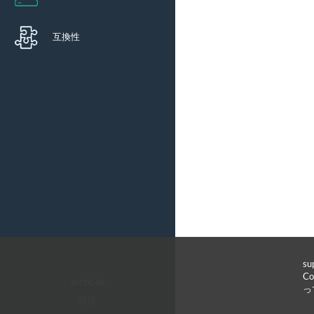
互換性
s
C
arctic.de
っ
保証