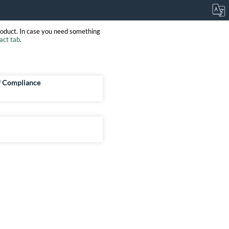
roduct. In case you need something
act tab
.
f Compliance