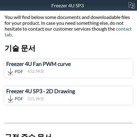
Freezer 4U SP3
You will find below some documents and downloadable files
for your product. In case you need something else, do not
hesitate to contact our customer services though the
contact
tab
.
기술 문서
Freezer 4U Fan PWM curve
PDF
432.9KB
Freezer 4U SP3 - 2D Drawing
PDF
315.9KB
규정 준수 문서