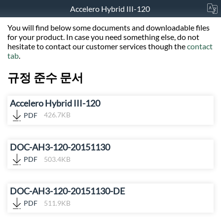
Accelero Hybrid III-120
You will find below some documents and downloadable files
for your product. In case you need something else, do not
hesitate to contact our customer services though the
contact
tab
.
규정 준수 문서
Accelero Hybrid III-120
PDF
426.7KB
DOC-AH3-120-20151130
PDF
503.4KB
DOC-AH3-120-20151130-DE
PDF
511.9KB