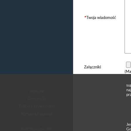
*
Twoja wiadomość
Załączniki
(Ma
su
na
arctic.de
pr
Gwarancja
Polityka Prywatności
Wzmianka prawna
Je
Go
© ARCTIC (HK) Ltd. - 2026