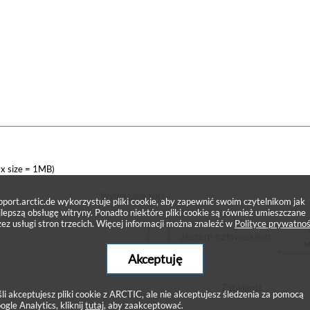
x size = 1MB)
* Wymagane pola
pport.arctic.de wykorzystuje pliki cookie, aby zapewnić swoim czytelnikom jak
jlepszą obsługę witryny. Ponadto niektóre pliki cookie są również umieszczane
zez usługi stron trzecich. Więcej informacji można znaleźć w
Polityce prywatnoś
Akceptuję
Zatwierdź
śli akceptujesz pliki cookie z ARCTIC, ale nie akceptujesz śledzenia za pomocą
ogle Analytics, kliknij
tutaj
, aby zaakceptować.