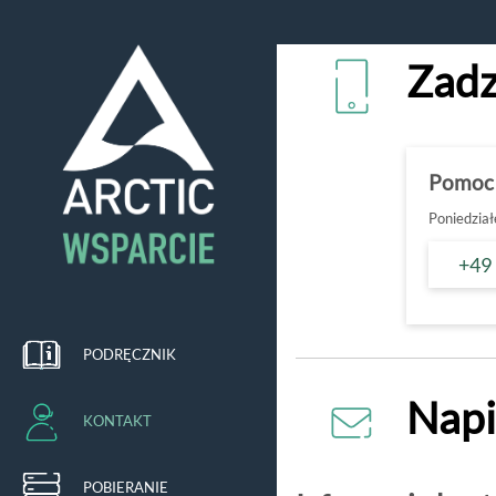
Zadz
Pomoc
Poniedział
+49
PODRĘCZNIK
Napi
KONTAKT
POBIERANIE