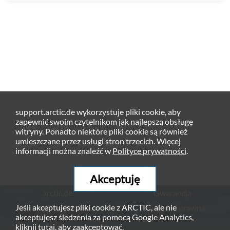
support.arctic.de wykorzystuje pliki cookie, aby
zapewnić swoim czytelnikom jak najlepszą obsługę
witryny. Ponadto niektóre pliki cookie są również
umieszczane przez usługi stron trzecich. Więcej
informacji można znaleźć w
Polityce prywatności
.
Akceptuję
arctic.de
Gwarancja
Jeśli akceptujesz pliki cookie z ARCTIC, ale nie
Polityka Prywatności
Wzmianka prawna
akceptujesz śledzenia za pomocą Google Analytics,
© ARCTIC (HK) Ltd. - 2026
kliknij
tutaj
, aby zaakceptować.