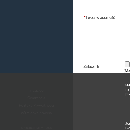
*
Twoja wiadomość
Załączniki
(Ma
su
na
arctic.de
pr
Gwarancja
Polityka Prywatności
Wzmianka prawna
Je
Go
© ARCTIC (HK) Ltd. - 2026