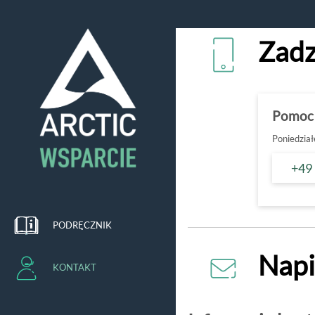
Zadz
Pomoc
Poniedział
+49
PODRĘCZNIK
Napi
KONTAKT