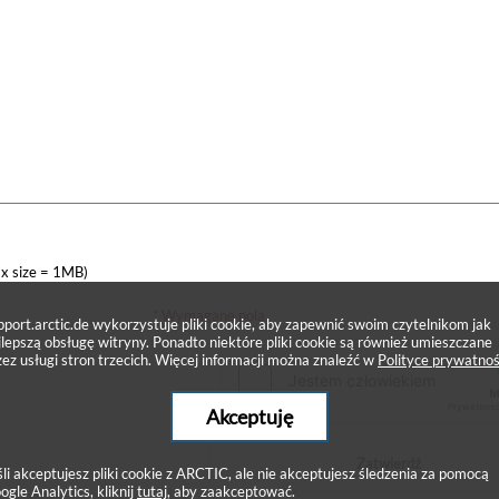
x size = 1MB)
* Wymagane pola
pport.arctic.de wykorzystuje pliki cookie, aby zapewnić swoim czytelnikom jak
jlepszą obsługę witryny. Ponadto niektóre pliki cookie są również umieszczane
zez usługi stron trzecich. Więcej informacji można znaleźć w
Polityce prywatnoś
Akceptuję
Zatwierdź
śli akceptujesz pliki cookie z ARCTIC, ale nie akceptujesz śledzenia za pomocą
ogle Analytics, kliknij
tutaj
, aby zaakceptować.