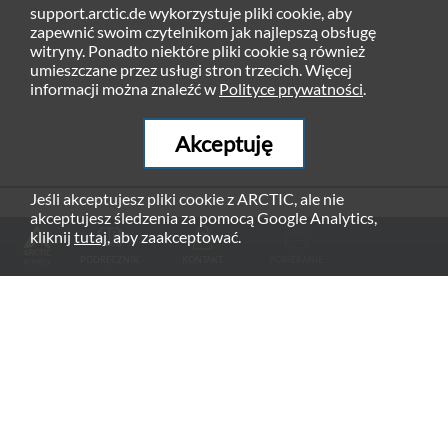
support.arctic.de wykorzystuje pliki cookie, aby
zapewnić swoim czytelnikom jak najlepszą obsługę
witryny. Ponadto niektóre pliki cookie są również
umieszczane przez usługi stron trzecich. Więcej
informacji można znaleźć w
Polityce prywatności
.
Akceptuję
Jeśli akceptujesz pliki cookie z ARCTIC, ale nie
akceptujesz śledzenia za pomocą Google Analytics,
REKOMENDOWANE PRODUKTY
kliknij
tutaj
, aby zaakceptować.
PODRĘCZNIK
KONTAKT
POBIERANIE