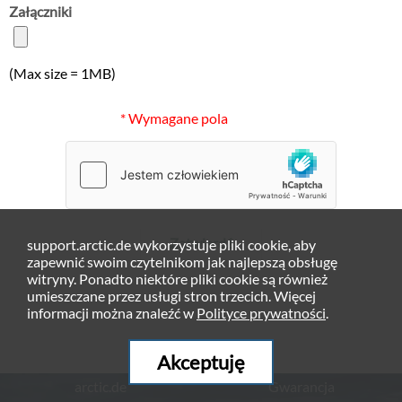
Załączniki
(Max size = 1MB)
* Wymagane pola
Zatwierdź
support.arctic.de wykorzystuje pliki cookie, aby
zapewnić swoim czytelnikom jak najlepszą obsługę
witryny. Ponadto niektóre pliki cookie są również
umieszczane przez usługi stron trzecich. Więcej
informacji można znaleźć w
Polityce prywatności
.
Akceptuję
arctic.de
Gwarancja