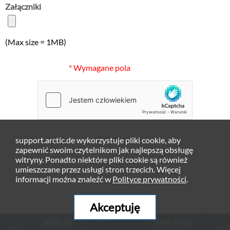
Załączniki
(Max size = 1MB)
* Wymagane pola
Zatwierdź
support.arctic.de wykorzystuje pliki cookie, aby
zapewnić swoim czytelnikom jak najlepszą obsługę
witryny. Ponadto niektóre pliki cookie są również
umieszczane przez usługi stron trzecich. Więcej
informacji można znaleźć w
Polityce prywatności
.
Akceptuję
arctic.de
Gwarancja