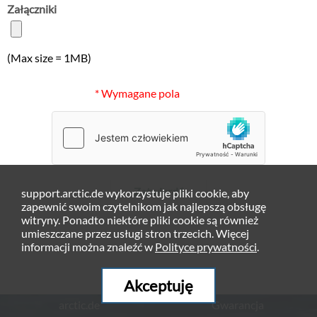
Załączniki
(Max size = 1MB)
* Wymagane pola
Zatwierdź
support.arctic.de wykorzystuje pliki cookie, aby
zapewnić swoim czytelnikom jak najlepszą obsługę
witryny. Ponadto niektóre pliki cookie są również
umieszczane przez usługi stron trzecich. Więcej
informacji można znaleźć w
Polityce prywatności
.
Akceptuję
arctic.de
Gwarancja