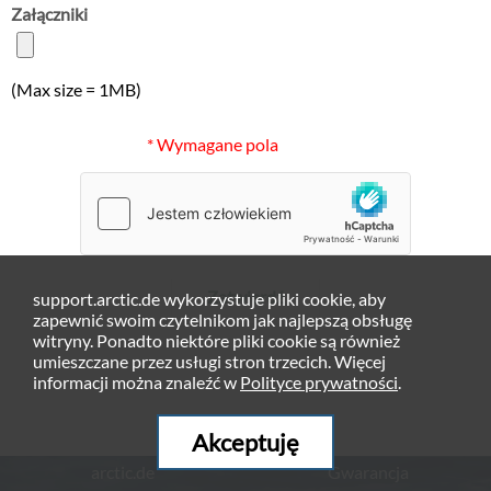
Załączniki
(Max size = 1MB)
* Wymagane pola
Zatwierdź
support.arctic.de wykorzystuje pliki cookie, aby
zapewnić swoim czytelnikom jak najlepszą obsługę
witryny. Ponadto niektóre pliki cookie są również
umieszczane przez usługi stron trzecich. Więcej
informacji można znaleźć w
Polityce prywatności
.
Akceptuję
arctic.de
Gwarancja