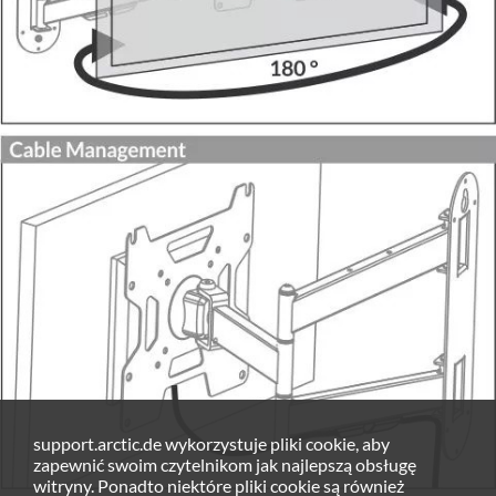
support.arctic.de wykorzystuje pliki cookie, aby
zapewnić swoim czytelnikom jak najlepszą obsługę
witryny. Ponadto niektóre pliki cookie są również