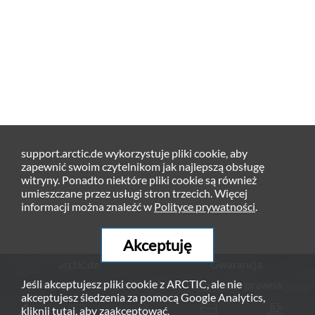
support.arctic.de wykorzystuje pliki cookie, aby
zapewnić swoim czytelnikom jak najlepszą obsługę
witryny. Ponadto niektóre pliki cookie są również
umieszczane przez usługi stron trzecich. Więcej
informacji można znaleźć w
Polityce prywatności
.
Akceptuję
arctic.de
Gwarancja
Jeśli akceptujesz pliki cookie z ARCTIC, ale nie
Polityka Prywatności
Wzmianka prawna
akceptujesz śledzenia za pomocą Google Analytics,
© ARCTIC (HK) Ltd. - 2026
kliknij
tutaj
, aby zaakceptować.