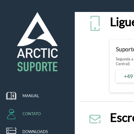
Ligu
Suport
Segunda a 
Central)
+49
MANUAL
Escr
CONTATO
DOWNLOADS