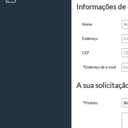
Informações de
Nome
Endereço
CEP
*
Endereço de e-mail
A sua solicitaçã
*
Produto