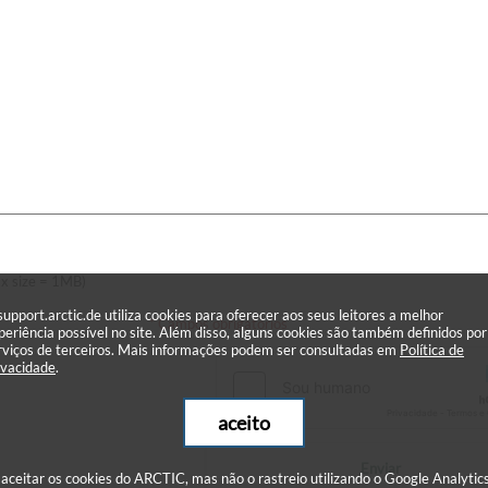
x size = 1MB)
support.arctic.de utiliza cookies para oferecer aos seus leitores a melhor
* Campos obrigatórios
periência possível no site. Além disso, alguns cookies são também definidos por
rviços de terceiros. Mais informações podem ser consultadas em
Política de
ivacidade
.
aceito
Enviar
 aceitar os cookies do ARCTIC, mas não o rastreio utilizando o Google Analytics