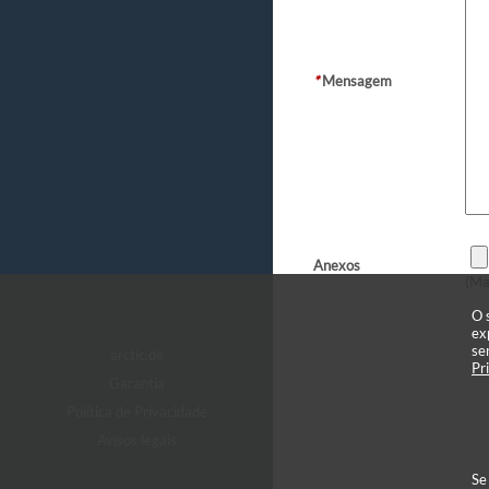
*
Mensagem
Anexos
(Ma
O 
ex
se
arctic.de
Pr
Garantia
Política de Privacidade
Avisos legais
Se