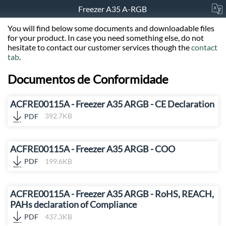
Freezer A35 A-RGB
You will find below some documents and downloadable files
for your product. In case you need something else, do not
hesitate to contact our customer services though the
contact
tab
.
Documentos de Conformidade
ACFRE00115A - Freezer A35 ARGB - CE Declaration
PDF
392.7KB
ACFRE00115A - Freezer A35 ARGB - COO
PDF
199.6KB
ACFRE00115A - Freezer A35 ARGB - RoHS, REACH,
PAHs declaration of Compliance
PDF
437.3KB