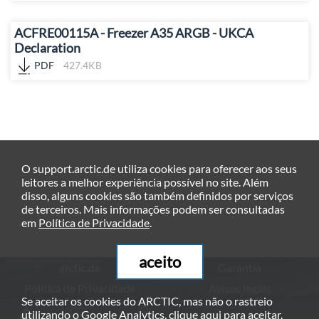
ACFRE00115A - Freezer A35 ARGB - UKCA
Declaration
PDF
427.4KB
O support.arctic.de utiliza cookies para oferecer aos seus
leitores a melhor experiência possível no site. Além
disso, alguns cookies são também definidos por serviços
de terceiros. Mais informações podem ser consultadas
em
Política de Privacidade
.
aceito
arctic.de
Garantia
Política de Privacidade
Avisos legais
Se aceitar os cookies do ARCTIC, mas não o rastreio
© ARCTIC (HK) Ltd. - 2026
utilizando o Google Analytics, clique
aqui
para aceitar.