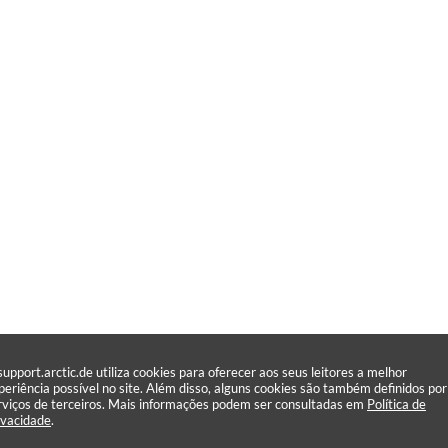
support.arctic.de utiliza cookies para oferecer aos seus leitores a melhor
periência possível no site. Além disso, alguns cookies são também definidos por
rviços de terceiros. Mais informações podem ser consultadas em
Política de
ivacidade
.