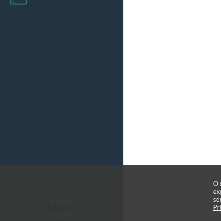
O 
ex
se
arctic.de
Pr
Garantia