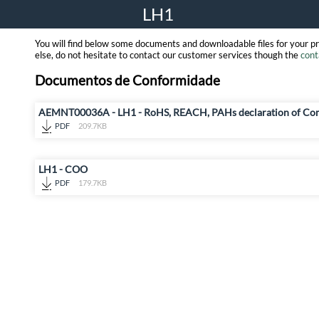
LH1
You will find below some documents and downloadable files for your p
else, do not hesitate to contact our customer services though the
cont
Documentos de Conformidade
AEMNT00036A - LH1 - RoHS, REACH, PAHs declaration of Co
PDF
209.7KB
LH1 - COO
PDF
179.7KB