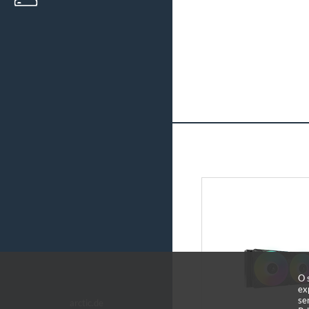
O 
ex
se
arctic.de