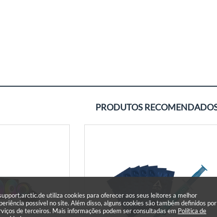
PRODUTOS RECOMENDADO
support.arctic.de utiliza cookies para oferecer aos seus leitores a melhor
periência possível no site. Além disso, alguns cookies são também definidos por
rviços de terceiros. Mais informações podem ser consultadas em
Política de