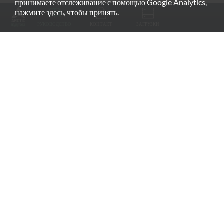
принимаете отслеживание с помощью Google Analytics,
РЕКОМЕНДУЕМЫЕ ПРОДУКТЫ
нажмите
здесь
, чтобы принять.
РУКОВОДСТВО
КОНТАКТ
ЗАГРУЗКИ
Fan Grill
arctic.de
Гарантия