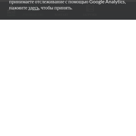
принимаете отслеживание с помощью Google Analytics,
РЕКОМЕНДУЕМЫЕ ПРОДУКТЫ
нажмите
здесь
, чтобы принять.
РУКОВОДСТВО
КОНТАКТ
ЗАГРУЗКИ
Fan Grill
arctic.de
Гарантия