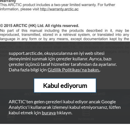
support.arctic.de, okuyucularına en iyi web sitesi
deneyimini sunmak için çerezler kullanır. Ayrıca, bazı
çerezler üçüncü taraf hizmetler tarafından da ayarlanır.
Daha fazla bilgi için
Gizlilik Politikası'na bakın.
.
Kabul ediyorum
arctic.de
Garanti
ARCTIC'ten gelen çerezleri kabul ediyor ancak Google
Gizlilik Politikası
Yasal Uyarılar
Analytics'i kullanarak izlemeyi kabul etmiyorsanız, lütfen
© ARCTIC (HK) Ltd. - 2026
kabul etmek için
buraya
tıklayın.
KILAVUZ
İLETIŞIM
İNDIRMELER