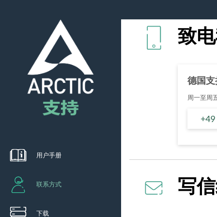
致电
德国支
周一至周五
+49
用户手册
写信
联系方式
下载