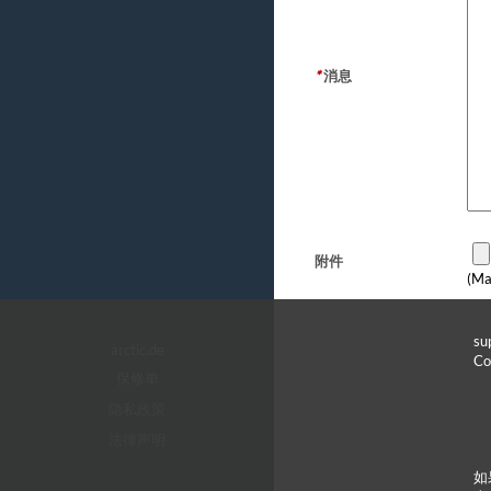
*
消息
附件
(Ma
s
arctic.de
C
保修单
隐私政策
法律声明
如