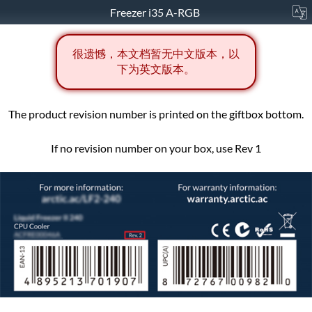
Freezer i35 A-RGB
很遗憾，本文档暂无中文版本，以
下为英文版本。
The product revision number is printed on the giftbox bottom.
If no revision number on your box, use Rev 1