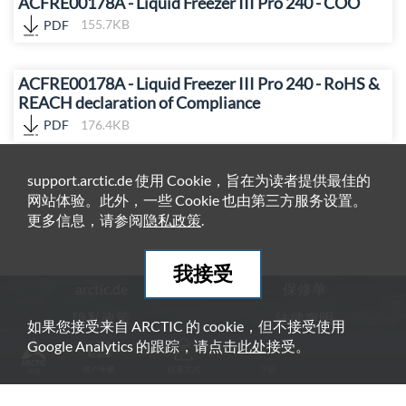
ACFRE00178A - Liquid Freezer III Pro 240 - COO
PDF
155.7KB
ACFRE00178A - Liquid Freezer III Pro 240 - RoHS &
REACH declaration of Compliance
PDF
176.4KB
support.arctic.de 使用 Cookie，旨在为读者提供最佳的
网站体验。此外，一些 Cookie 也由第三方服务设置。
更多信息，请参阅
隐私政策
.
我接受
arctic.de
保修单
隐私政策
法律声明
如果您接受来自 ARCTIC 的 cookie，但不接受使用
Google Analytics 的跟踪，请点击
此处
接受。
© ARCTIC (HK) Ltd. - 2026
用户手册
联系方式
下载