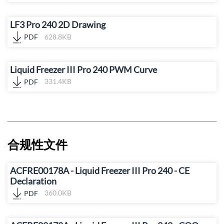
LF3 Pro 240 2D Drawing
PDF
628.8KB
Liquid Freezer III Pro 240 PWM Curve
PDF
331.4KB
合规性文件
ACFRE00178A - Liquid Freezer III Pro 240 - CE
Declaration
PDF
360.0KB