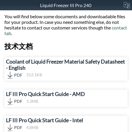
Liquid Freezer III Pro 240
You will find below some documents and downloadable files
for your product. In case you need something else, do not
hesitate to contact our customer services though the
contact
tab
.
技术文档
Coolant of Liquid Freezer Material Safety Datasheet
- English
PDF
312.1KB
LF III Pro Quick Start Guide - AMD
PDF
3.3MB
LF III Pro Quick Start Guide - Intel
PDF
4.8MB