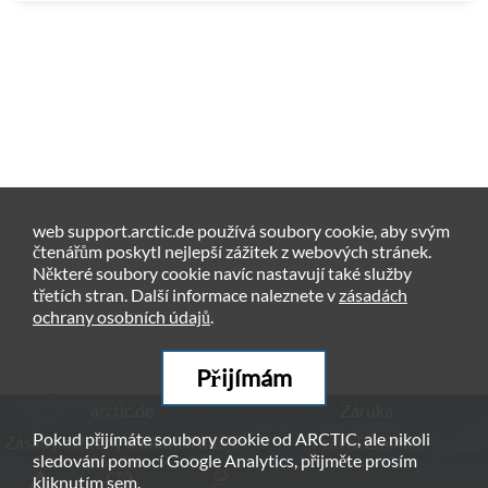
web support.arctic.de používá soubory cookie, aby svým
čtenářům poskytl nejlepší zážitek z webových stránek.
Některé soubory cookie navíc nastavují také služby
třetích stran. Další informace naleznete v
zásadách
ochrany osobních údajů
.
Přijímám
arctic.de
Záruka
Pokud přijímáte soubory cookie od ARCTIC, ale nikoli
Zásady ochrany osobních údajů
Právní Zmínka
sledování pomocí Google Analytics, přijměte prosím
kliknutím
sem
.
© ARCTIC (HK) Ltd. - 2026