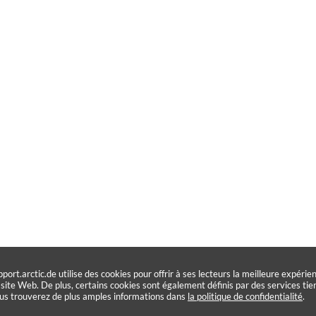
pport.arctic.de utilise des cookies pour offrir à ses lecteurs la meilleure expérie
 site Web. De plus, certains cookies sont également définis par des services tier
us trouverez de plus amples informations dans
la politique de confidentialité
.