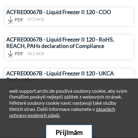
ACFRE00067B - Liquid Freezer II 120 - COO
PDF
473.9KB
ACFRE00067B - Liquid Freezer II 120 - RoHS,
REACH, PAHs declaration of Compliance
PDF
461.4KB
ACFRE00067B - Liquid Freezer II 120 - UKCA
Declaration
PDF
184.1KB
web support.arctic.de používá soubory cookie, aby svým
čtenářům poskytl nejlepší zážitek z webových stránek.
Některé soubory cookie navíc nastavují také služby
třetích stran. Další informace naleznete v
zásadách
ochrany osobních údajů
.
Přijímám