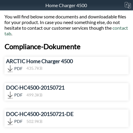
Home Charger 4500
You will find below some documents and downloadable files
for your product. In case you need something else, do not
hesitate to contact our customer services though the
contact
tab
.
Compliance-Dokumente
ARCTIC Home Charger 4500
PDF
435.7KB
DOC-HC4500-20150721
PDF
499.3KB
DOC-HC4500-20150721-DE
PDF
502.9KB