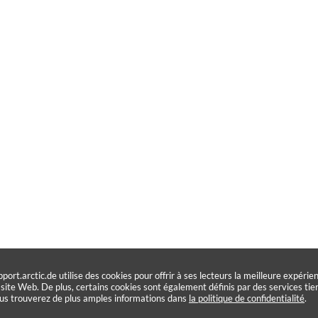
pport.arctic.de utilise des cookies pour offrir à ses lecteurs la meilleure expérie
 site Web. De plus, certains cookies sont également définis par des services tier
us trouverez de plus amples informations dans
la politique de confidentialité
.