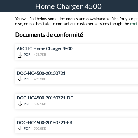
Home Charger 4500
You will find below some documents and downloadable files for your p
else, do not hesitate to contact our customer services though the
cont
Documents de conformité
ARCTIC Home Charger 4500
PDF
435.7KB
DOC-HC4500-20150721
PDF
499.3KB
DOC-HC4500-20150721-DE
PDF
502.9KB
DOC-HC4500-20150721-FR
PDF
500.8KB