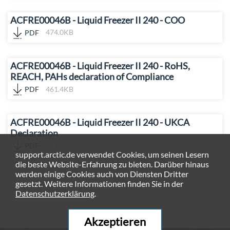
ACFRE00046B - Liquid Freezer II 240 - COO
PDF
474.0KB
ACFRE00046B - Liquid Freezer II 240 - RoHS,
REACH, PAHs declaration of Compliance
PDF
461.4KB
ACFRE00046B - Liquid Freezer II 240 - UKCA
Declaration
PDF
431.9KB
support.arctic.de verwendet Cookies, um seinen Lesern
die beste Website-Erfahrung zu bieten. Darüber hinaus
werden einige Cookies auch von Diensten Dritter
gesetzt. Weitere Informationen finden Sie in der
Datenschutzerklärung
.
Akzeptieren