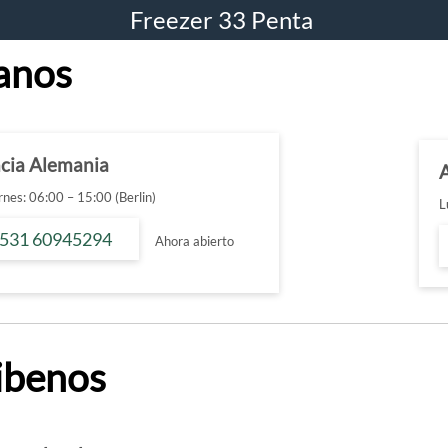
Freezer 33 Penta
anos
ncia Alemania
nes: 06:00 – 15:00 (Berlin)
L
 531 60945294
Ahora abierto
ibenos