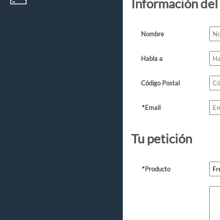
Información del
Nombre
Habla a
Código Postal
*
Email
Tu petición
*
Producto