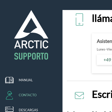
llám
Asiste
Lunes–Vier
+49
MANUAL
Escr
CONTACTO
DESCARGAS