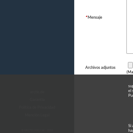
*
Mensaje
Archivos adjuntos
(Ma
su
el
arctic.de
Pu
Garantía
Política de Privacidad
Mención Legal
Si
ha
© ARCTIC (HK) Ltd. - 2026