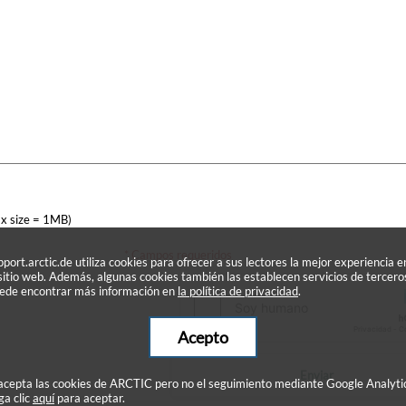
x size = 1MB)
* Campos requeridos
pport.arctic.de utiliza cookies para ofrecer a sus lectores la mejor experiencia e
 sitio web. Además, algunas cookies también las establecen servicios de tercero
ede encontrar más información en
la política de privacidad
.
Acepto
Enviar
 acepta las cookies de ARCTIC pero no el seguimiento mediante Google Analyti
ga clic
aquí
para aceptar.