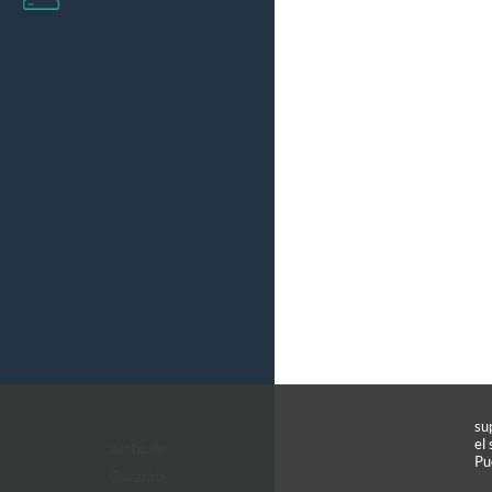
su
el
arctic.de
Pu
Garantía