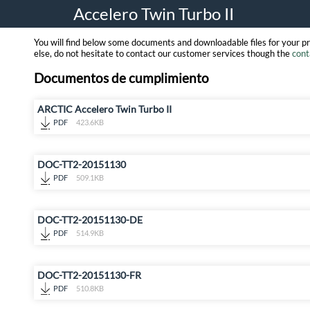
Accelero Twin Turbo II
You will find below some documents and downloadable files for your p
else, do not hesitate to contact our customer services though the
cont
Documentos de cumplimiento
ARCTIC Accelero Twin Turbo II
PDF
423.6KB
DOC-TT2-20151130
PDF
509.1KB
DOC-TT2-20151130-DE
PDF
514.9KB
DOC-TT2-20151130-FR
PDF
510.8KB