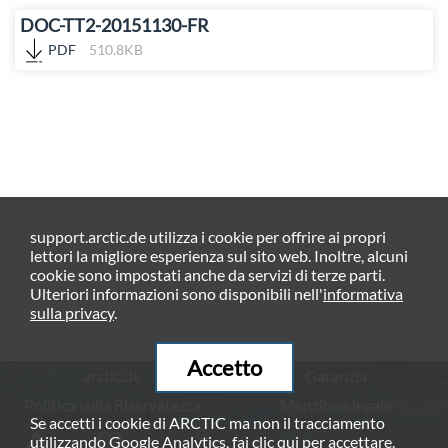
DOC-TT2-20151130-FR
PDF
510.8KB
support.arctic.de utilizza i cookie per offrire ai propri
lettori la migliore esperienza sul sito web. Inoltre, alcuni
cookie sono impostati anche da servizi di terze parti.
Ulteriori informazioni sono disponibili nell'
informativa
sulla privacy
.
Accetto
arctic.de
Garanzia
Politica sulla Riservatezza
Menzione legale
Se accetti i cookie di ARCTIC ma non il tracciamento
© ARCTIC (HK) Ltd. - 2026
utilizzando Google Analytics, fai clic
qui
per accettare.