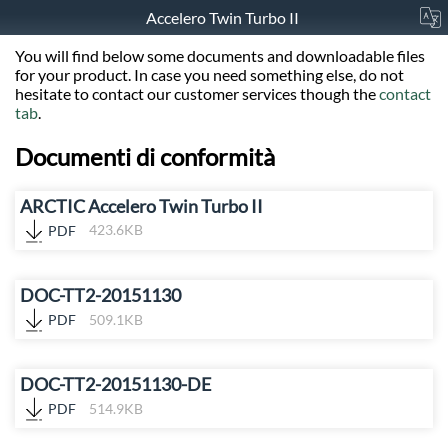
Accelero Twin Turbo II
You will find below some documents and downloadable files
for your product. In case you need something else, do not
hesitate to contact our customer services though the
contact
tab
.
Documenti di conformità
ARCTIC Accelero Twin Turbo II
PDF
423.6KB
DOC-TT2-20151130
PDF
509.1KB
DOC-TT2-20151130-DE
PDF
514.9KB