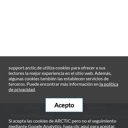
support.arctic.de utiliza cookies para ofrecer a sus
lectores la mejor experiencia en el sitio web. Además,
algunas cookies también las establecen servicios de
terceros. Puede encontrar más información en
la política
de privacidad
.
Acepto
arctic.de
Garantía
Política de Privacidad
Mención Legal
Si acepta las cookies de ARCTIC pero no el seguimiento
© ARCTIC (HK) Ltd. - 2026
mediante Google Analytics, haga clic
aquí
para aceptar.